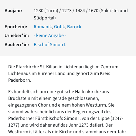
Romanik
Baujahr:
1230 (Turm) / 1273 / 1484 / 1670 (Sakristei und
Vorromanik
Südportal)
Römische Antike
Epoche(n):
Romanik
,
Gotik
,
Barock
Über uns
Urheber*in:
- keine Angabe -
Über baukunst-nrw
Fachbeirat
Bauherr*in:
Bischof Simon I.
Freunde & Förderer
Kontakt
Impressum
Die Pfarrkirche St. Kilian in Lichtenau liegt im Zentrum
Datenschutz
Lichtenaus im Bürener Land und gehört zum Kreis
Paderborn.
Suchbegriff eingeben
Es handelt sich um eine gotische Hallenkirche aus
Bruchstein mit einem gerade geschlossenen,
eingezogenen Chor und einem hohen Westturm. Sie
stammt wahrscheinlich aus der Regierungszeit des
Paderborner Fürstbischofs Simon I. von der Lippe (1247-
1277) und wird daher auf das Jahr 1273 datiert. Der
Westturm ist älter als die Kirche und stammt aus dem Jahr