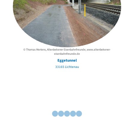
© Thomas Mertens, Altenbekener Eisenbahnfreunde, www.altenbekener-
eisenbahnfreunde.de
W
Eggetunnel
33165 Lichtenau