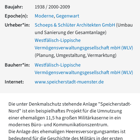
Romanik
Baujahr:
1938 / 2000-2009
Vorromanik
Epoche(n):
Moderne
,
Gegenwart
Römische Antike
Urheber*in:
Schoeps & Schlüter Architekten GmbH
(Umbau
Über uns
und Sanierung der Gesamtanlage)
Über baukunst-nrw
Westfälisch-Lippische
Fachbeirat
Vermögensverwaltungsgesellschaft mbH (WLV)
Freunde & Förderer
(Planung, Umgestaltung, Vermarktung)
Kontakt
Bauherr*in:
Westfälisch-Lippische
Impressum
Datenschutz
Vermögensverwaltungsgesellschaft mbH (WLV)
Internet:
www.speicherstadt-muenster.de
Suchbegriff eingeben
Die unter Denkmalschutz stehende Anlage "Speicherstadt-
Nord" ist ein beispielhaftes Projekt für die Umnutzung
einer ehemaligen 11,5 ha großen Militärkaserne in ein
modernes Büro- und Kommunikationszentrum.
Die Anlage des ehemaligen Heeresversorgungsamtes ist
bedeutend für die Geschichte des Militärs in der ersten