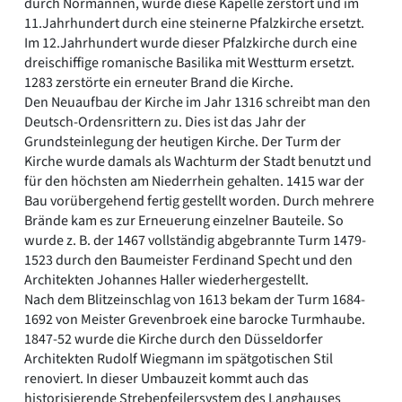
durch Normannen, wurde diese Kapelle zerstört und im
11.Jahrhundert durch eine steinerne Pfalzkirche ersetzt.
Im 12.Jahrhundert wurde dieser Pfalzkirche durch eine
dreischiffige romanische Basilika mit Westturm ersetzt.
1283 zerstörte ein erneuter Brand die Kirche.
Den Neuaufbau der Kirche im Jahr 1316 schreibt man den
Deutsch-Ordensrittern zu. Dies ist das Jahr der
Grundsteinlegung der heutigen Kirche. Der Turm der
Kirche wurde damals als Wachturm der Stadt benutzt und
für den höchsten am Niederrhein gehalten. 1415 war der
Bau vorübergehend fertig gestellt worden. Durch mehrere
Brände kam es zur Erneuerung einzelner Bauteile. So
wurde z. B. der 1467 vollständig abgebrannte Turm 1479-
1523 durch den Baumeister Ferdinand Specht und den
Architekten Johannes Haller wiederhergestellt.
Nach dem Blitzeinschlag von 1613 bekam der Turm 1684-
1692 von Meister Grevenbroek eine barocke Turmhaube.
1847-52 wurde die Kirche durch den Düsseldorfer
Architekten Rudolf Wiegmann im spätgotischen Stil
renoviert. In dieser Umbauzeit kommt auch das
historisierende Strebepfeilersystem des Langhauses