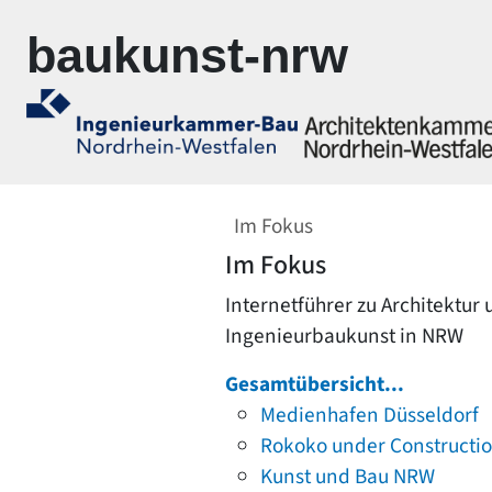
Zur Navigation springen
Zum Inhalt springen
baukunst-nrw
Im Fokus
Im Fokus
Internetführer zu Architektur
Ingenieurbaukunst in NRW
Gesamtübersicht...
Medienhafen Düsseldorf
Rokoko under Constructi
Kunst und Bau NRW