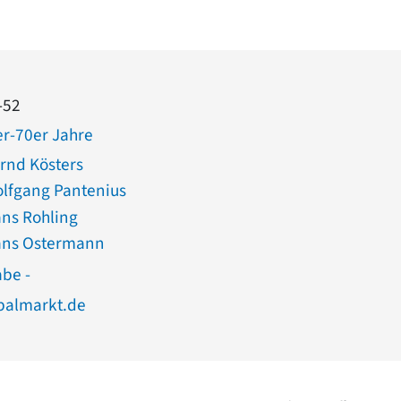
-52
r-70er Jahre
ernd Kösters
olfgang Pantenius
ans Rohling
Hans Ostermann
abe -
palmarkt.de