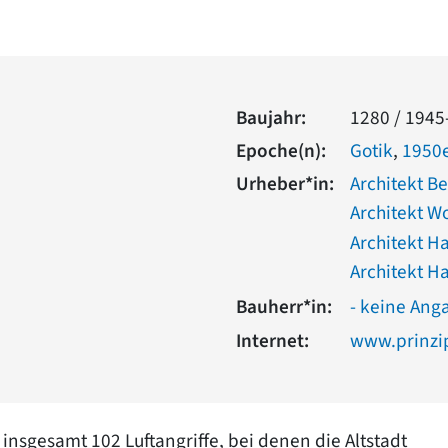
Baujahr:
1280 / 1945
Epoche(n):
Gotik
,
1950e
Urheber*in:
Architekt B
Architekt W
Architekt H
Architekt 
Bauherr*in:
- keine Ang
Internet:
www.prinzi
nsgesamt 102 Luftangriffe, bei denen die Altstadt