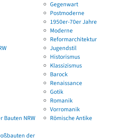
Gegenwart
Postmoderne
1950er-70er Jahre
Moderne
Reformarchitektur
NRW
Jugendstil
Historismus
Klassizismus
Barock
Renaissance
Gotik
Romanik
Vorromanik
er Bauten NRW
Römische Antike
Großbauten der