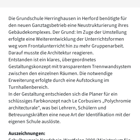
Romanik
Vorromanik
Die Grundschule Herringhausen in Herford benötigte für
Römische Antike
den neuen Ganztagsbetrieb eine Neustrukturierung ihres
Über uns
Gebäudekomplexes. Der Grund: Im Zuge der Umstellung
Über baukunst-nrw
erfolgte eine Weiterentwicklung der Unterrichtsformen
Fachbeirat
weg vom Frontalunterricht hin zu mehr Gruppenarbeit.
Freunde & Förderer
Darauf musste die Architektur reagieren.
Kontakt
Entstanden ist ein klares, übergeordnetes
Impressum
Gestaltungskonzept mit transparentem Trennwandsystem
Datenschutz
zwischen den einzelnen Räumen. Die notwendige
Erweiterung erfolgte durch eine Aufstockung im
Suchbegriff eingeben
Turnhallenbereich.
In der Gestaltung entschieden sich die Planer für ein
schlüssiges Farbkonzept nach Le Corbusiers „Polychromie
architecturale“, was bei Lehrern, Schülern und
Betreuungskräften eine neue Art der Identifikation mit der
eigenen Schule auslöste.
Auszeichnungen: