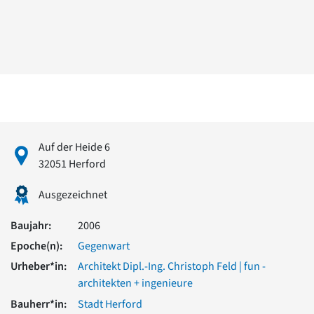
David Chipperfield
Harald Deilmann
Gottfried Böhm
Schneider von Esleben
Peter Behrens
Auszeichnung vorbildlicher Bauten NRW 2020
Big Beautiful Buildings (Großbauten der Nachkriegszeit)
Epochen
Gesamtübersicht...
Auf der Heide 6
Gegenwart
32051 Herford
Postmoderne
1950er-70er Jahre
Ausgezeichnet
Moderne
Reformarchitektur
Baujahr:
2006
Jugendstil
Epoche(n):
Gegenwart
Historismus
Klassizismus
Urheber*in:
Architekt Dipl.-Ing. Christoph Feld | fun -
Barock
architekten + ingenieure
Renaissance
Bauherr*in:
Stadt Herford
Gotik