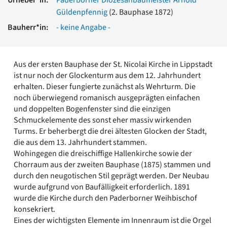
Romanik
Güldenpfennig
(2. Bauphase 1872)
Vorromanik
Bauherr*in:
- keine Angabe -
Römische Antike
Über uns
Über baukunst-nrw
Aus der ersten Bauphase der St. Nicolai Kirche in Lippstadt
Fachbeirat
ist nur noch der Glockenturm aus dem 12. Jahrhundert
Freunde & Förderer
erhalten. Dieser fungierte zunächst als Wehrturm. Die
Kontakt
noch überwiegend romanisch ausgeprägten einfachen
Impressum
und doppelten Bogenfenster sind die einzigen
Datenschutz
Schmuckelemente des sonst eher massiv wirkenden
Turms. Er beherbergt die drei ältesten Glocken der Stadt,
Suchbegriff eingeben
die aus dem 13. Jahrhundert stammen.
Wohingegen die dreischiffige Hallenkirche sowie der
Chorraum aus der zweiten Bauphase (1875) stammen und
durch den neugotischen Stil geprägt werden. Der Neubau
wurde aufgrund von Baufälligkeit erforderlich. 1891
wurde die Kirche durch den Paderborner Weihbischof
konsekriert.
Eines der wichtigsten Elemente im Innenraum ist die Orgel