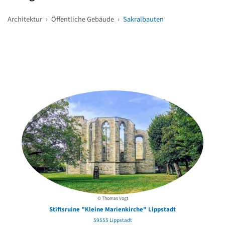
Architektur
›
Öffentliche Gebäude
›
Sakralbauten
Weitere Objekte
in der Nähe
© Thomas Vogt
Stiftsruine "Kleine Marienkirche" Lippstadt
59555 Lippstadt