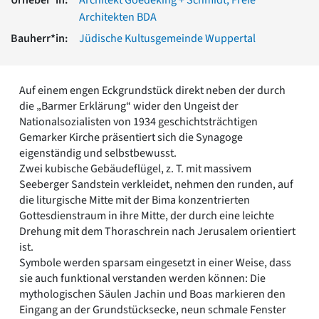
Romanik
Architekten BDA
Vorromanik
Bauherr*in:
Jüdische Kultusgemeinde Wuppertal
Römische Antike
Über uns
Über baukunst-nrw
Auf einem engen Eckgrundstück direkt neben der durch
Fachbeirat
die „Barmer Erklärung“ wider den Ungeist der
Freunde & Förderer
Nationalsozialisten von 1934 geschichtsträchtigen
Kontakt
Gemarker Kirche präsentiert sich die Synagoge
Impressum
eigenständig und selbstbewusst.
Datenschutz
Zwei kubische Gebäudeflügel, z. T. mit massivem
Seeberger Sandstein verkleidet, nehmen den runden, auf
Suchbegriff eingeben
die liturgische Mitte mit der Bima konzentrierten
Gottesdienstraum in ihre Mitte, der durch eine leichte
Drehung mit dem Thoraschrein nach Jerusalem orientiert
ist.
Symbole werden sparsam eingesetzt in einer Weise, dass
sie auch funktional verstanden werden können: Die
mythologischen Säulen Jachin und Boas markieren den
Eingang an der Grundstücksecke, neun schmale Fenster