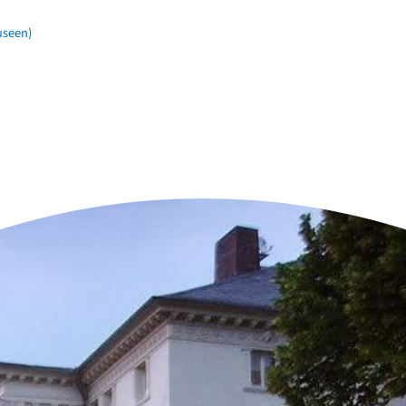
useen)
n der Nähe