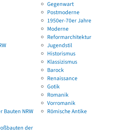
Gegenwart
Postmoderne
1950er-70er Jahre
Moderne
Reformarchitektur
NRW
Jugendstil
Historismus
Klassizismus
Barock
Renaissance
Gotik
Romanik
Vorromanik
er Bauten NRW
Römische Antike
Großbauten der