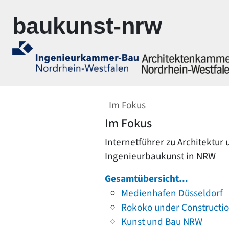
Zur Navigation springen
Zum Inhalt springen
baukunst-nrw
Im Fokus
Im Fokus
Internetführer zu Architektur
Ingenieurbaukunst in NRW
Gesamtübersicht...
Medienhafen Düsseldorf
Rokoko under Constructi
Kunst und Bau NRW