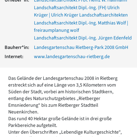
Romanik
Landschaftsarchitekt Dipl.-Ing. (FH) Ulrich
Vorromanik
Krüger | Ulrich Krüger Landschaftsarchitekten
Römische Antike
Landschaftsarchitekt Dipl.-Ing. Matthias Wolf |
Über uns
freiraumplanung wolf
Über baukunst-nrw
Landschaftsarchitekt Dipl.-Ing. Jürgen Edenfeld
Fachbeirat
Bauherr*in:
Landesgartenschau Rietberg-Park 2008 GmbH
Freunde & Förderer
Internet:
www.landesgartenschau-rietberg.de
Kontakt
Impressum
Datenschutz
Das Gelände der Landesgartenschau 2008 in Rietberg
Suchbegriff eingeben
erstreckt sich auf eine Länge von 3,5 Kilometern vom
Süden der Stadt, vorbei am historischen Stadtkern,
entlang des Naturschutzgebietes „Rietberger
Emsniederung“ bis zum Rietberger Stadtteil
Neuenkirchen.
Das rund 40 Hektar große Gelände ist in drei große
Parkbereiche aufgeteilt.
Unter den Überschriften „Lebendige Kulturgeschichte“,