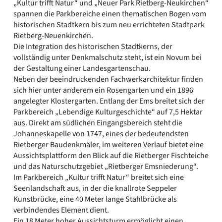
„Kultur trifft Natur“ und „Neuer Park Rietberg-Neukirchen“
spannen die Parkbereiche einen thematischen Bogen vom
historischen Stadtkern bis zum neu errichteten Stadtpark
Rietberg-Neuenkirchen.
Die Integration des historischen Stadtkerns, der
vollständig unter Denkmalschutz steht, ist ein Novum bei
der Gestaltung einer Landesgartenschau.
Neben der beeindruckenden Fachwerkarchitektur finden
sich hier unter anderem ein Rosengarten und ein 1896
angelegter Klostergarten. Entlang der Ems breitet sich der
Parkbereich „Lebendige Kulturgeschichte“ auf 7,5 Hektar
aus. Direkt am südlichen Eingangsbereich steht die
Johanneskapelle von 1747, eines der bedeutendsten
Rietberger Baudenkmäler, im weiteren Verlauf bietet eine
Aussichtsplattform den Blick auf die Rietberger Fischteiche
und das Naturschutzgebiet „Rietberger Emsniederung“.
Im Parkbereich „Kultur trifft Natur“ breitet sich eine
Seenlandschaft aus, in der die knallrote Seppeler
Kunstbrücke, eine 40 Meter lange Stahlbrücke als
verbindendes Element dient.
Ein 18 Meter hoher Aussichtsturm ermöglicht einen