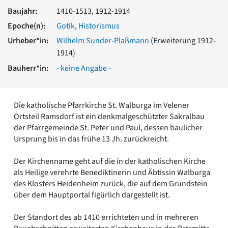
Romanik
Baujahr:
1410-1513, 1912-1914
Vorromanik
Epoche(n):
Gotik
,
Historismus
Römische Antike
Urheber*in:
Wilhelm Sunder-Plaßmann
(Erweiterung 1912-
Über uns
1914)
Über baukunst-nrw
Bauherr*in:
- keine Angabe -
Fachbeirat
Freunde & Förderer
Kontakt
Die katholische Pfarrkirche St. Walburga im Velener
Impressum
Ortsteil Ramsdorf ist ein denkmalgeschützter Sakralbau
Datenschutz
der Pfarrgemeinde St. Peter und Paul, dessen baulicher
Suchbegriff eingeben
Ursprung bis in das frühe 13 Jh. zurückreicht.
Der Kirchenname geht auf die in der katholischen Kirche
als Heilige verehrte Benediktinerin und Äbtissin Walburga
des Klosters Heidenheim zurück, die auf dem Grundstein
über dem Hauptportal figürlich dargestellt ist.
Der Standort des ab 1410 errichteten und in mehreren