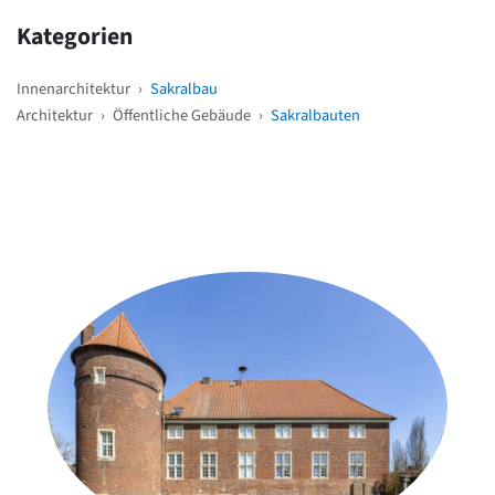
Kategorien
Innenarchitektur
›
Sakralbau
Architektur
›
Öffentliche Gebäude
›
Sakralbauten
Weitere Objekte
in der Nähe