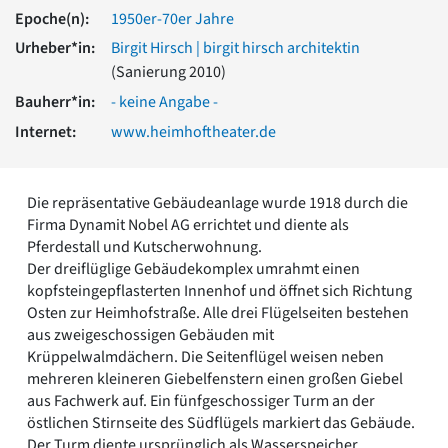
Romanik
Epoche(n):
1950er-70er Jahre
Vorromanik
Urheber*in:
Birgit Hirsch | birgit hirsch architektin
Römische Antike
(Sanierung 2010)
Über uns
Bauherr*in:
- keine Angabe -
Über baukunst-nrw
Internet:
www.heimhoftheater.de
Fachbeirat
Freunde & Förderer
Kontakt
Die repräsentative Gebäudeanlage wurde 1918 durch die
Impressum
Firma Dynamit Nobel AG errichtet und diente als
Datenschutz
Pferdestall und Kutscherwohnung.
Suchbegriff eingeben
Der dreiflüglige Gebäudekomplex umrahmt einen
kopfsteingepflasterten Innenhof und öffnet sich Richtung
Osten zur Heimhofstraße. Alle drei Flügelseiten bestehen
aus zweigeschossigen Gebäuden mit
Krüppelwalmdächern. Die Seitenflügel weisen neben
mehreren kleineren Giebelfenstern einen großen Giebel
aus Fachwerk auf. Ein fünfgeschossiger Turm an der
östlichen Stirnseite des Südflügels markiert das Gebäude.
Der Turm diente ursprünglich als Wasserspeicher.