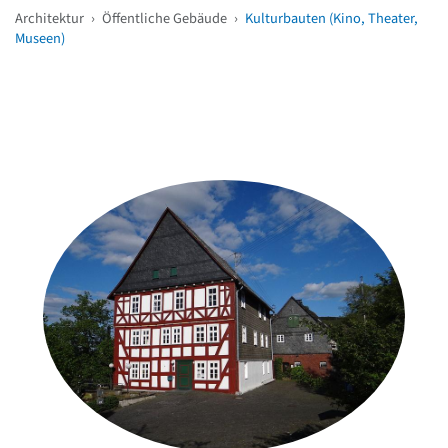
Architektur
›
Öffentliche Gebäude
›
Kulturbauten (Kino, Theater,
Museen)
Weitere Objekte
in der Nähe