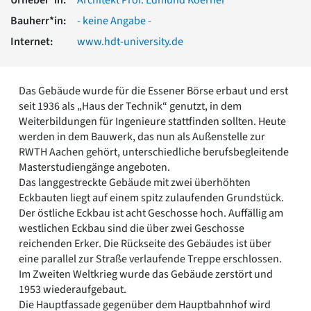
Romanik
Bauherr*in:
- keine Angabe -
Vorromanik
Römische Antike
Internet:
www.hdt-university.de
Über uns
Über baukunst-nrw
Das Gebäude wurde für die Essener Börse erbaut und erst
Fachbeirat
seit 1936 als „Haus der Technik“ genutzt, in dem
Freunde & Förderer
Weiterbildungen für Ingenieure stattfinden sollten. Heute
Kontakt
werden in dem Bauwerk, das nun als Außenstelle zur
Impressum
RWTH Aachen gehört, unterschiedliche berufsbegleitende
Datenschutz
Masterstudiengänge angeboten.
Das langgestreckte Gebäude mit zwei überhöhten
Suchbegriff eingeben
Eckbauten liegt auf einem spitz zulaufenden Grundstück.
Der östliche Eckbau ist acht Geschosse hoch. Auffällig am
westlichen Eckbau sind die über zwei Geschosse
reichenden Erker. Die Rückseite des Gebäudes ist über
eine parallel zur Straße verlaufende Treppe erschlossen.
Im Zweiten Weltkrieg wurde das Gebäude zerstört und
1953 wiederaufgebaut.
Die Hauptfassade gegenüber dem Hauptbahnhof wird