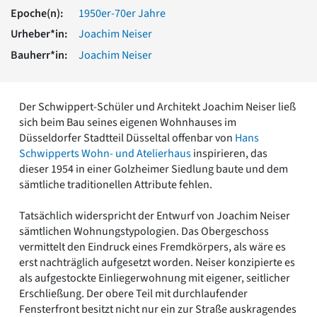
Romanik
Epoche(n):
1950er-70er Jahre
Vorromanik
Urheber*in:
Joachim Neiser
Römische Antike
Bauherr*in:
Joachim Neiser
Über uns
Über baukunst-nrw
Fachbeirat
Der Schwippert-Schüler und Architekt Joachim Neiser ließ
Freunde & Förderer
sich beim Bau seines eigenen Wohnhauses im
Kontakt
Düsseldorfer Stadtteil Düsseltal offenbar von
Hans
Impressum
Schwipperts Wohn- und Atelierhaus
inspirieren, das
Datenschutz
dieser 1954 in einer Golzheimer Siedlung baute und dem
sämtliche traditionellen Attribute fehlen.
Suchbegriff eingeben
Tatsächlich widerspricht der Entwurf von Joachim Neiser
sämtlichen Wohnungstypologien. Das Obergeschoss
vermittelt den Eindruck eines Fremdkörpers, als wäre es
erst nachträglich aufgesetzt worden. Neiser konzipierte es
als aufgestockte Einliegerwohnung mit eigener, seitlicher
Erschließung. Der obere Teil mit durchlaufender
Fensterfront besitzt nicht nur ein zur Straße auskragendes