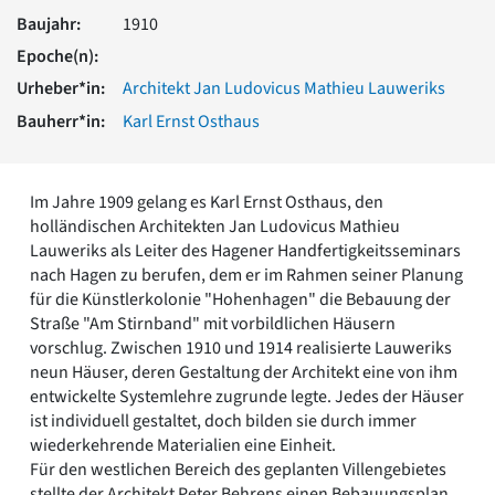
Romanik
Baujahr:
1910
Vorromanik
Epoche(n):
Römische Antike
Urheber*in:
Architekt Jan Ludovicus Mathieu Lauweriks
Über uns
Bauherr*in:
Karl Ernst Osthaus
Über baukunst-nrw
Fachbeirat
Freunde & Förderer
Im Jahre 1909 gelang es Karl Ernst Osthaus, den
Kontakt
holländischen Architekten Jan Ludovicus Mathieu
Impressum
Lauweriks als Leiter des Hagener Handfertigkeitsseminars
Datenschutz
nach Hagen zu berufen, dem er im Rahmen seiner Planung
Suchbegriff eingeben
für die Künstlerkolonie "Hohenhagen" die Bebauung der
Straße "Am Stirnband" mit vorbildlichen Häusern
vorschlug. Zwischen 1910 und 1914 realisierte Lauweriks
neun Häuser, deren Gestaltung der Architekt eine von ihm
entwickelte Systemlehre zugrunde legte. Jedes der Häuser
ist individuell gestaltet, doch bilden sie durch immer
wiederkehrende Materialien eine Einheit.
Für den westlichen Bereich des geplanten Villengebietes
stellte der Architekt Peter Behrens einen Bebauungsplan