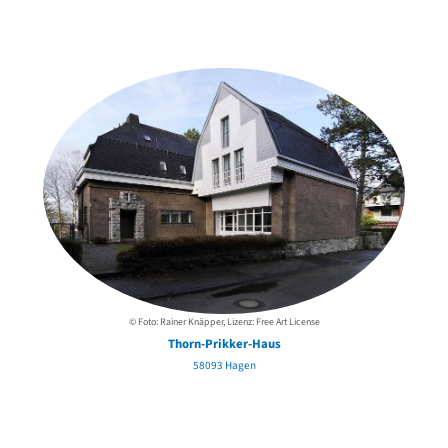
Weitere Objekte
in der Nähe
© Foto: Rainer Knäpper, Lizenz: Free Art License
Thorn-Prikker-Haus
58093 Hagen