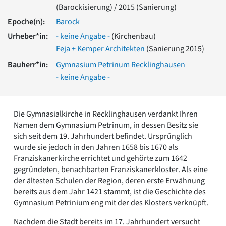
(Barockisierung) / 2015 (Sanierung)
Romanik
Vorromanik
Epoche(n):
Barock
Römische Antike
Urheber*in:
- keine Angabe -
(Kirchenbau)
Über uns
Feja + Kemper Architekten
(Sanierung 2015)
Über baukunst-nrw
Bauherr*in:
Gymnasium Petrinum Recklinghausen
Fachbeirat
- keine Angabe -
Freunde & Förderer
Kontakt
Impressum
Die Gymnasialkirche in Recklinghausen verdankt Ihren
Datenschutz
Namen dem Gymnasium Petrinum, in dessen Besitz sie
Suchbegriff eingeben
sich seit dem 19. Jahrhundert befindet. Ursprünglich
wurde sie jedoch in den Jahren 1658 bis 1670 als
Franziskanerkirche errichtet und gehörte zum 1642
gegründeten, benachbarten Franziskanerkloster. Als eine
der ältesten Schulen der Region, deren erste Erwähnung
bereits aus dem Jahr 1421 stammt, ist die Geschichte des
Gymnasium Petrinium eng mit der des Klosters verknüpft.
Nachdem die Stadt bereits im 17. Jahrhundert versucht