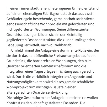
Romanik
In einem innenstadtnahen, heterogenen Umfeld entstand
Vorromanik
auf einem ehemaligen Fabrikgrundstück das aus zwei
Römische Antike
Gebäuderiegeln bestehende, gemeinschaftsorientierte
Über uns
genossenschaftliche Wohnprojekt mit geförderten und
Über baukunst-nrw
nicht geförderten Wohnungen. Seine differenzierten
Fachbeirat
Grundrisslösungen bilden sich in der kleinteilig
Freunde & Förderer
gegliederten Fassadenstruktur, die zu der umliegenden
Kontakt
Bebauung vermittelt, nachvollziehbar ab.
Impressum
Im Umfeld nimmt die Anlage eine dominante Rolle ein, der
Datenschutz
sie durch das halböffentliche Freiraumangebot auf dem
Grundstück, die barrierefreien Wohnungen, den zum
Suchbegriff eingeben
Quartier orientierten Gemeinschaftsraum und die
Integration einer Tagespflegeeinrichtung auch gerecht
wird. Durch die vorbildlich integrierten Angebote und
Nutzungsmöglichkeiten wird dieses gemeinschaftliche
Wohnprojekt zum wichtigen Baustein einer
altersgerechten Quartiersentwicklung.
Die ruhige Gesamtform der Anlage bildet einen reizvollen
Kontrast zu den lebhaft gestalteten Fassaden. Die