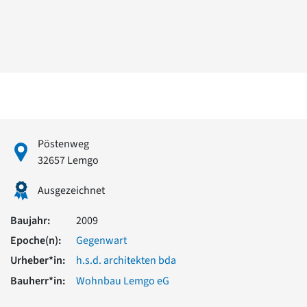
David Chipperfield
Harald Deilmann
Gottfried Böhm
Schneider von Esleben
Peter Behrens
Auszeichnung vorbildlicher Bauten NRW 2020
Big Beautiful Buildings (Großbauten der Nachkriegszeit)
Epochen
Gesamtübersicht...
Pöstenweg
Gegenwart
32657 Lemgo
Postmoderne
1950er-70er Jahre
Ausgezeichnet
Moderne
Reformarchitektur
Baujahr:
2009
Jugendstil
Epoche(n):
Gegenwart
Historismus
Klassizismus
Urheber*in:
h.s.d. architekten bda
Barock
Bauherr*in:
Wohnbau Lemgo eG
Renaissance
Gotik