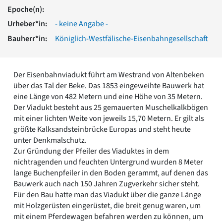
Romanik
Epoche(n):
Vorromanik
Urheber*in:
- keine Angabe -
Römische Antike
Bauherr*in:
Königlich-Westfälische-Eisenbahngesellschaft
Über uns
Über baukunst-nrw
Fachbeirat
Der Eisenbahnviadukt führt am Westrand von Altenbeken
Freunde & Förderer
über das Tal der Beke. Das 1853 eingeweihte Bauwerk hat
Kontakt
eine Länge von 482 Metern und eine Höhe von 35 Metern.
Impressum
Der Viadukt besteht aus 25 gemauerten Muschelkalkbögen
Datenschutz
mit einer lichten Weite von jeweils 15,70 Metern. Er gilt als
größte Kalksandsteinbrücke Europas und steht heute
Suchbegriff eingeben
unter Denkmalschutz.
Zur Gründung der Pfeiler des Viaduktes in dem
nichtragenden und feuchten Untergrund wurden 8 Meter
lange Buchenpfeiler in den Boden gerammt, auf denen das
Bauwerk auch nach 150 Jahren Zugverkehr sicher steht.
Für den Bau hatte man das Viadukt über die ganze Länge
mit Holzgerüsten eingerüstet, die breit genug waren, um
mit einem Pferdewagen befahren werden zu können, um