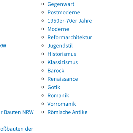
Gegenwart
Postmoderne
1950er-70er Jahre
Moderne
Reformarchitektur
NRW
Jugendstil
Historismus
Klassizismus
Barock
Renaissance
Gotik
Romanik
Vorromanik
er Bauten NRW
Römische Antike
Großbauten der