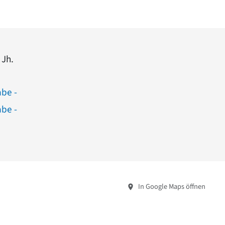
 Jh.
abe -
abe -
In Google Maps öffnen