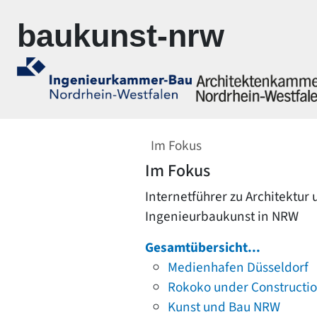
Zur Navigation springen
Zum Inhalt springen
baukunst-nrw
Im Fokus
Im Fokus
Internetführer zu Architektur
Ingenieurbaukunst in NRW
Gesamtübersicht...
Medienhafen Düsseldorf
Rokoko under Constructi
Kunst und Bau NRW