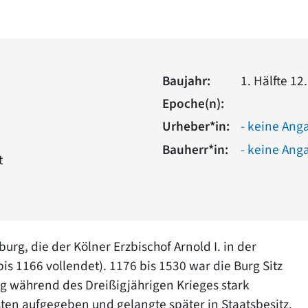
Baujahr:
1. Hälfte 12.
Epoche(n):
Urheber*in:
- keine Ang
Bauherr*in:
- keine Ang
t
rg, die der Kölner Erzbischof Arnold I. in der
bis 1166 vollendet). 1176 bis 1530 war die Burg Sitz
g während des Dreißigjährigen Krieges stark
ten aufgegeben und gelangte später in Staatsbesitz.