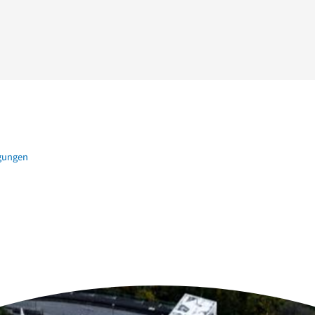
igungen
n der Nähe