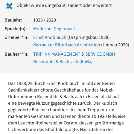
Romanik
Objekt wurde umgebaut, saniert oder erweitert
Vorromanik
Römische Antike
Baujahr:
1928 / 2020
Über uns
Epoche(n):
Moderne
,
Gegenwart
Über baukunst-nrw
Urheber*in:
Ernst Knoblauch
(Ursprungsbau 1928)
Fachbeirat
Karmalker Ritterbach Architekten
(Umbau 2020)
Freunde & Förderer
Bauherr*in:
TRIP INN MANAGEMENT & SERVICE GMBH
Kontakt
Rosendahl & Bachrach (RoBa)
Impressum
Datenschutz
Suchbegriff eingeben
Das 1928/29 durch Ernst Knoblauch im Stil der Neuen
Sachlichkeit errichtete Geschäftshaus für das Möbel-
Unternehmen Rosendahl & Bachrach in Essen blickt auf
eine bewegte Nutzungsgeschichte zurück. Der kubisch
gegliederte Bau mit charakteristischem Treppenturm,
markanten Gesimsen und Lisenen diente ab 1930 teilweise
dem Leuchtmittelhersteller Osram, dessen großformatige
Lichtwerbung das Stadtbild prägte. Nach Jahren des