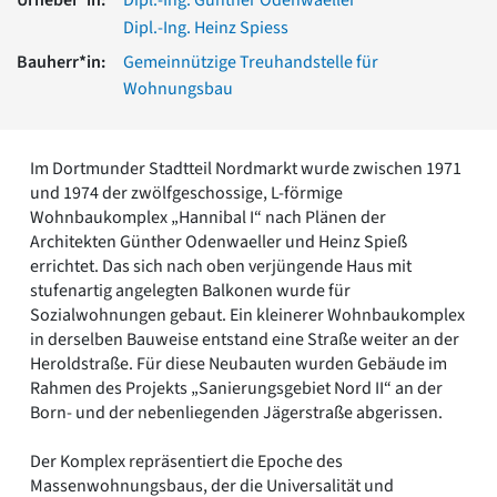
Romanik
Dipl.-Ing. Heinz Spiess
Vorromanik
Bauherr*in:
Gemeinnützige Treuhandstelle für
Römische Antike
Wohnungsbau
Über uns
Über baukunst-nrw
Fachbeirat
Im Dortmunder Stadtteil Nordmarkt wurde zwischen 1971
Freunde & Förderer
und 1974 der zwölfgeschossige, L-förmige
Kontakt
Wohnbaukomplex „Hannibal I“ nach Plänen der
Impressum
Architekten Günther Odenwaeller und Heinz Spieß
Datenschutz
errichtet. Das sich nach oben verjüngende Haus mit
stufenartig angelegten Balkonen wurde für
Suchbegriff eingeben
Sozialwohnungen gebaut. Ein kleinerer Wohnbaukomplex
in derselben Bauweise entstand eine Straße weiter an der
Heroldstraße. Für diese Neubauten wurden Gebäude im
Rahmen des Projekts „Sanierungsgebiet Nord II“ an der
Born- und der nebenliegenden Jägerstraße abgerissen.
Der Komplex repräsentiert die Epoche des
Massenwohnungsbaus, der die Universalität und