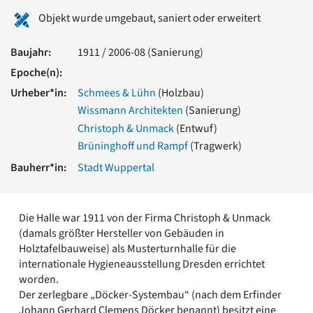
Romanik
Objekt wurde umgebaut, saniert oder erweitert
Vorromanik
Römische Antike
Baujahr:
1911 / 2006-08 (Sanierung)
Über uns
Epoche(n):
Über baukunst-nrw
Urheber*in:
Schmees & Lühn
(Holzbau)
Fachbeirat
Wissmann Architekten
(Sanierung)
Freunde & Förderer
Christoph & Unmack
(Entwuf)
Kontakt
Impressum
Brüninghoff und Rampf
(Tragwerk)
Datenschutz
Bauherr*in:
Stadt Wuppertal
Suchbegriff eingeben
Die Halle war 1911 von der Firma Christoph & Unmack
(damals größter Hersteller von Gebäuden in
Holztafelbauweise) als Musterturnhalle für die
internationale Hygieneausstellung Dresden errichtet
worden.
Der zerlegbare „Döcker-Systembau“ (nach dem Erfinder
Johann Gerhard Clemens Döcker benannt) besitzt eine