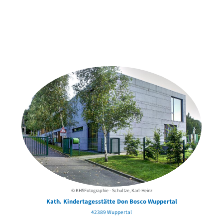
Weitere Objekte
in der Nähe
© KHSFotographie - Schultze, Karl-Heinz
Kath. Kindertagesstätte Don Bosco Wuppertal
42389 Wuppertal