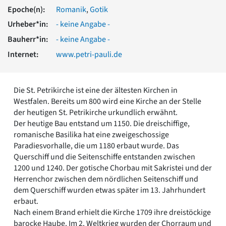
Romanik
Epoche(n):
Romanik
,
Gotik
Vorromanik
Urheber*in:
- keine Angabe -
Römische Antike
Bauherr*in:
- keine Angabe -
Über uns
Internet:
www.petri-pauli.de
Über baukunst-nrw
Fachbeirat
Freunde & Förderer
Die St. Petrikirche ist eine der ältesten Kirchen in
Kontakt
Westfalen. Bereits um 800 wird eine Kirche an der Stelle
Impressum
der heutigen St. Petrikirche urkundlich erwähnt.
Datenschutz
Der heutige Bau entstand um 1150. Die dreischiffige,
Suchbegriff eingeben
romanische Basilika hat eine zweigeschossige
Paradiesvorhalle, die um 1180 erbaut wurde. Das
Querschiff und die Seitenschiffe entstanden zwischen
1200 und 1240. Der gotische Chorbau mit Sakristei und der
Herrenchor zwischen dem nördlichen Seitenschiff und
dem Querschiff wurden etwas später im 13. Jahrhundert
erbaut.
Nach einem Brand erhielt die Kirche 1709 ihre dreistöckige
barocke Haube. Im 2. Weltkrieg wurden der Chorraum und