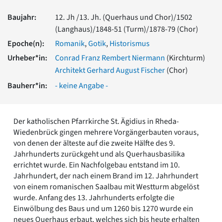
Romanik
Baujahr:
12. Jh /13. Jh. (Querhaus und Chor)/1502
Vorromanik
(Langhaus)/1848-51 (Turm)/1878-79 (Chor)
Römische Antike
Epoche(n):
Romanik
,
Gotik
,
Historismus
Über uns
Urheber*in:
Conrad Franz Rembert Niermann
(Kirchturm)
Über baukunst-nrw
Fachbeirat
Architekt Gerhard August Fischer
(Chor)
Freunde & Förderer
Bauherr*in:
- keine Angabe -
Kontakt
Impressum
Datenschutz
Der katholischen Pfarrkirche St. Ägidius in Rheda-
Suchbegriff eingeben
Wiedenbrück gingen mehrere Vorgängerbauten voraus,
von denen der älteste auf die zweite Hälfte des 9.
Jahrhunderts zurückgeht und als Querhausbasilika
errichtet wurde. Ein Nachfolgebau entstand im 10.
Jahrhundert, der nach einem Brand im 12. Jahrhundert
von einem romanischen Saalbau mit Westturm abgelöst
wurde. Anfang des 13. Jahrhunderts erfolgte die
Einwölbung des Baus und um 1260 bis 1270 wurde ein
neues Querhaus erbaut, welches sich bis heute erhalten