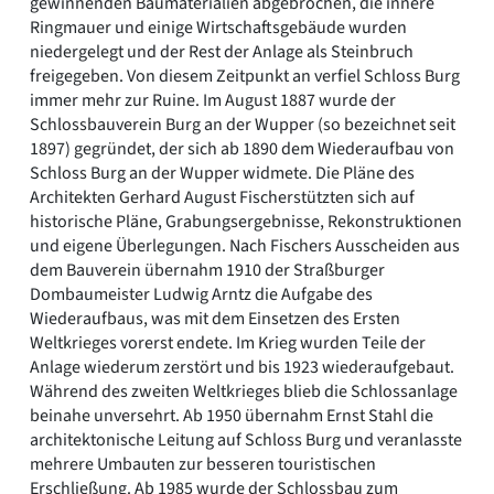
gewinnenden Baumaterialien abgebrochen, die innere
Ringmauer und einige Wirtschaftsgebäude wurden
niedergelegt und der Rest der Anlage als Steinbruch
freigegeben. Von diesem Zeitpunkt an verfiel Schloss Burg
immer mehr zur Ruine. Im August 1887 wurde der
Schlossbauverein Burg an der Wupper (so bezeichnet seit
1897) gegründet, der sich ab 1890 dem Wiederaufbau von
Schloss Burg an der Wupper widmete. Die Pläne des
Architekten Gerhard August Fischerstützten sich auf
historische Pläne, Grabungsergebnisse, Rekonstruktionen
und eigene Überlegungen. Nach Fischers Ausscheiden aus
dem Bauverein übernahm 1910 der Straßburger
Dombaumeister Ludwig Arntz die Aufgabe des
Wiederaufbaus, was mit dem Einsetzen des Ersten
Weltkrieges vorerst endete. Im Krieg wurden Teile der
Anlage wiederum zerstört und bis 1923 wiederaufgebaut.
Während des zweiten Weltkrieges blieb die Schlossanlage
beinahe unversehrt. Ab 1950 übernahm Ernst Stahl die
architektonische Leitung auf Schloss Burg und veranlasste
mehrere Umbauten zur besseren touristischen
Erschließung. Ab 1985 wurde der Schlossbau zum