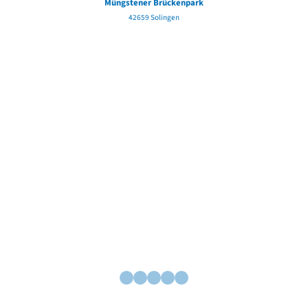
Müngstener Brückenpark
42659 Solingen