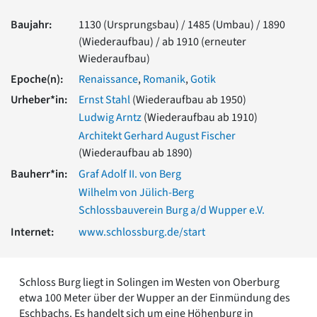
Romanik
Baujahr:
1130 (Ursprungsbau) / 1485 (Umbau) / 1890
Vorromanik
(Wiederaufbau) / ab 1910 (erneuter
Römische Antike
Wiederaufbau)
Über uns
Epoche(n):
Renaissance
,
Romanik
,
Gotik
Über baukunst-nrw
Urheber*in:
Ernst Stahl
(Wiederaufbau ab 1950)
Fachbeirat
Freunde & Förderer
Ludwig Arntz
(Wiederaufbau ab 1910)
Kontakt
Architekt Gerhard August Fischer
Impressum
(Wiederaufbau ab 1890)
Datenschutz
Bauherr*in:
Graf Adolf II. von Berg
Suchbegriff eingeben
Wilhelm von Jülich-Berg
Schlossbauverein Burg a/d Wupper e.V.
Internet:
www.schlossburg.de/start
Schloss Burg liegt in Solingen im Westen von Oberburg
etwa 100 Meter über der Wupper an der Einmündung des
Eschbachs. Es handelt sich um eine Höhenburg in