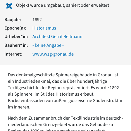
Romanik
Objekt wurde umgebaut, saniert oder erweitert
Vorromanik
Römische Antike
Baujahr:
1892
Über uns
Epoche(n):
Historismus
Über baukunst-nrw
Urheber*in:
Architekt Gerrit Beltmann
Fachbeirat
Bauherr*in:
- keine Angabe -
Freunde & Förderer
Internet:
www.wzg-gronau.de
Kontakt
Impressum
Datenschutz
Das denkmalgeschützte Spinnereigebäude in Gronau ist
Suchbegriff eingeben
ein Industriedenkmal, das die über hundertjährige
Textilgeschichte der Region repräsentiert. Es wurde 1892
als Spinnerei im Stil des Historismus erbaut.
Backsteinfassaden von außen, gusseiserne Säulenstruktur
im Inneren.
Nach dem Zusammenbruch der Textilindustrie im deutsch-
niederländischen Grenzgebiet wurde das Gebäude zu