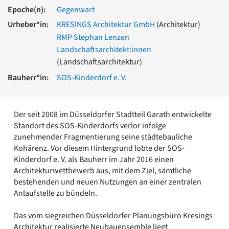
Romanik
Epoche(n):
Gegenwart
Vorromanik
Urheber*in:
KRESINGS Architektur GmbH
(Architektur)
Römische Antike
RMP Stephan Lenzen
Über uns
Landschaftsarchitekt:innen
Über baukunst-nrw
(Landschaftsarchitektur)
Fachbeirat
Bauherr*in:
SOS-Kinderdorf e. V.
Freunde & Förderer
Kontakt
Impressum
Der seit 2008 im Düsseldorfer Stadtteil Garath entwickelte
Datenschutz
Standort des SOS-Kinderdorfs verlor infolge
Suchbegriff eingeben
zunehmender Fragmentierung seine städtebauliche
Kohärenz. Vor diesem Hintergrund lobte der SOS-
Kinderdorf e. V. als Bauherr im Jahr 2016 einen
Architekturwettbewerb aus, mit dem Ziel, sämtliche
bestehenden und neuen Nutzungen an einer zentralen
Anlaufstelle zu bündeln.
Das vom siegreichen Düsseldorfer Planungsbüro Kresings
Architektur realisierte Neubauensemble liegt