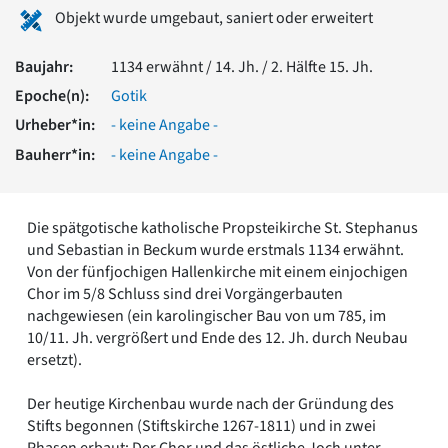
Romanik
Objekt wurde umgebaut, saniert oder erweitert
Vorromanik
Römische Antike
Baujahr:
1134 erwähnt / 14. Jh. / 2. Hälfte 15. Jh.
Über uns
Epoche(n):
Gotik
Über baukunst-nrw
Urheber*in:
- keine Angabe -
Fachbeirat
Bauherr*in:
- keine Angabe -
Freunde & Förderer
Kontakt
Impressum
Die spätgotische katholische Propsteikirche St. Stephanus
Datenschutz
und Sebastian in Beckum wurde erstmals 1134 erwähnt.
Suchbegriff eingeben
Von der fünfjochigen Hallenkirche mit einem einjochigen
Chor im 5/8 Schluss sind drei Vorgängerbauten
nachgewiesen (ein karolingischer Bau von um 785, im
10/11. Jh. vergrößert und Ende des 12. Jh. durch Neubau
ersetzt).
Der heutige Kirchenbau wurde nach der Gründung des
Stifts begonnen (Stiftskirche 1267-1811) und in zwei
Phasen erbaut: Der Chor und das östliche Joch unter