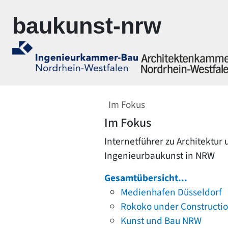
Zur Navigation springen
Zum Inhalt springen
baukunst-nrw
Im Fokus
Im Fokus
Internetführer zu Architektur
Ingenieurbaukunst in NRW
Gesamtübersicht...
Medienhafen Düsseldorf
Rokoko under Constructi
Kunst und Bau NRW