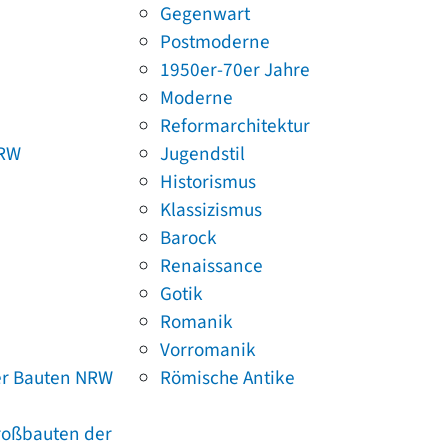
Gegenwart
Postmoderne
1950er-70er Jahre
Moderne
Reformarchitektur
NRW
Jugendstil
Historismus
Klassizismus
Barock
Renaissance
Gotik
Romanik
Vorromanik
er Bauten NRW
Römische Antike
Großbauten der