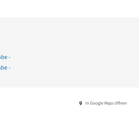
abe -
abe -
In Google Maps öffnen