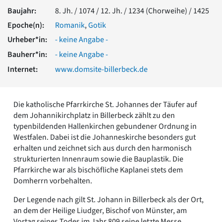
Romanik
Baujahr:
8. Jh. / 1074 / 12. Jh. / 1234 (Chorweihe) / 1425
Vorromanik
Epoche(n):
Romanik
,
Gotik
Römische Antike
Urheber*in:
- keine Angabe -
Über uns
Bauherr*in:
- keine Angabe -
Über baukunst-nrw
Internet:
www.domsite-billerbeck.de
Fachbeirat
Freunde & Förderer
Kontakt
Impressum
Die katholische Pfarrkirche St. Johannes der Täufer auf
Datenschutz
dem Johannikirchplatz in Billerbeck zählt zu den
typenbildenden Hallenkirchen gebundener Ordnung in
Suchbegriff eingeben
Westfalen. Dabei ist die Johanneskirche besonders gut
erhalten und zeichnet sich aus durch den harmonisch
strukturierten Innenraum sowie die Bauplastik. Die
Pfarrkirche war als bischöfliche Kaplanei stets dem
Domherrn vorbehalten.
Der Legende nach gilt St. Johann in Billerbeck als der Ort,
an dem der Heilige Liudger, Bischof von Münster, am
Vortag seines Todes im Jahr 809 seine letzte Messe