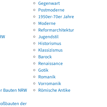
Gegenwart
Postmoderne
1950er-70er Jahre
Moderne
Reformarchitektur
NRW
Jugendstil
Historismus
Klassizismus
Barock
Renaissance
Gotik
Romanik
Vorromanik
er Bauten NRW
Römische Antike
Großbauten der