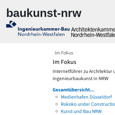
Zur Navigation springen
Zum Inhalt springen
baukunst-nrw
Im Fokus
Im Fokus
Internetführer zu Architektur
Ingenieurbaukunst in NRW
Gesamtübersicht...
Medienhafen Düsseldorf
Rokoko under Constructi
Kunst und Bau NRW