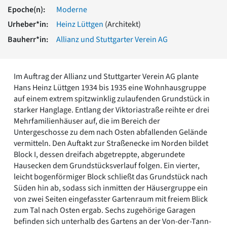
Romanik
Epoche(n):
Moderne
Vorromanik
Urheber*in:
Heinz Lüttgen
(Architekt)
Römische Antike
Bauherr*in:
Allianz und Stuttgarter Verein AG
Über uns
Über baukunst-nrw
Fachbeirat
Im Auftrag der Allianz und Stuttgarter Verein AG plante
Freunde & Förderer
Hans Heinz Lüttgen 1934 bis 1935 eine Wohnhausgruppe
Kontakt
auf einem extrem spitzwinklig zulaufenden Grundstück in
Impressum
starker Hanglage. Entlang der Viktoriastraße reihte er drei
Datenschutz
Mehrfamilienhäuser auf, die im Bereich der
Untergeschosse zu dem nach Osten abfallenden Gelände
Suchbegriff eingeben
vermitteln. Den Auftakt zur Straßenecke im Norden bildet
Block I, dessen dreifach abgetreppte, abgerundete
Hausecken dem Grundstücksverlauf folgen. Ein vierter,
leicht bogenförmiger Block schließt das Grundstück nach
Süden hin ab, sodass sich inmitten der Häusergruppe ein
von zwei Seiten eingefasster Gartenraum mit freiem Blick
zum Tal nach Osten ergab. Sechs zugehörige Garagen
befinden sich unterhalb des Gartens an der Von-der-Tann-