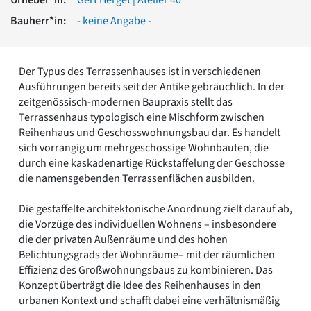
Romanik
Bauherr*in:
- keine Angabe -
Vorromanik
Römische Antike
Über uns
Der Typus des Terrassenhauses ist in verschiedenen
Über baukunst-nrw
Ausführungen bereits seit der Antike gebräuchlich. In der
Fachbeirat
zeitgenössisch-modernen Baupraxis stellt das
Freunde & Förderer
Terrassenhaus typologisch eine Mischform zwischen
Kontakt
Reihenhaus und Geschosswohnungsbau dar. Es handelt
Impressum
sich vorrangig um mehrgeschossige Wohnbauten, die
Datenschutz
durch eine kaskadenartige Rückstaffelung der Geschosse
die namensgebenden Terrassenflächen ausbilden.
Suchbegriff eingeben
Die gestaffelte architektonische Anordnung zielt darauf ab,
die Vorzüge des individuellen Wohnens – insbesondere
die der privaten Außenräume und des hohen
Belichtungsgrads der Wohnräume– mit der räumlichen
Effizienz des Großwohnungsbaus zu kombinieren. Das
Konzept überträgt die Idee des Reihenhauses in den
urbanen Kontext und schafft dabei eine verhältnismäßig