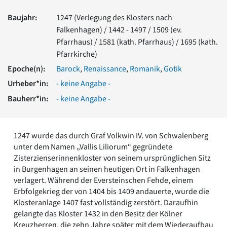
Romanik
Baujahr:
1247 (Verlegung des Klosters nach
Vorromanik
Falkenhagen) / 1442 - 1497 / 1509 (ev.
Römische Antike
Pfarrhaus) / 1581 (kath. Pfarrhaus) / 1695 (kath.
Über uns
Pfarrkirche)
Über baukunst-nrw
Epoche(n):
Barock
,
Renaissance
,
Romanik
,
Gotik
Fachbeirat
Freunde & Förderer
Urheber*in:
- keine Angabe -
Kontakt
Bauherr*in:
- keine Angabe -
Impressum
Datenschutz
Suchbegriff eingeben
1247 wurde das durch Graf Volkwin IV. von Schwalenberg
unter dem Namen „Vallis Liliorum“ gegründete
Zisterzienserinnenkloster von seinem ursprünglichen Sitz
in Burgenhagen an seinen heutigen Ort in Falkenhagen
verlagert. Während der Eversteinschen Fehde, einem
Erbfolgekrieg der von 1404 bis 1409 andauerte, wurde die
Klosteranlage 1407 fast vollständig zerstört. Daraufhin
gelangte das Kloster 1432 in den Besitz der Kölner
Kreuzherren, die zehn Jahre später mit dem Wiederaufbau