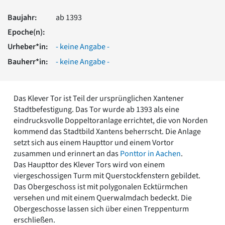
Romanik
Baujahr:
ab 1393
Vorromanik
Römische Antike
Epoche(n):
Über uns
Urheber*in:
- keine Angabe -
Über baukunst-nrw
Bauherr*in:
- keine Angabe -
Fachbeirat
Freunde & Förderer
Kontakt
Das Klever Tor ist Teil der ursprünglichen Xantener
Impressum
Stadtbefestigung. Das Tor wurde ab 1393 als eine
Datenschutz
eindrucksvolle Doppeltoranlage errichtet, die von Norden
kommend das Stadtbild Xantens beherrscht. Die Anlage
Suchbegriff eingeben
setzt sich aus einem Haupttor und einem Vortor
zusammen und erinnert an das
Ponttor in Aachen
.
Das Haupttor des Klever Tors wird von einem
viergeschossigen Turm mit Querstockfenstern gebildet.
Das Obergeschoss ist mit polygonalen Ecktürmchen
versehen und mit einem Querwalmdach bedeckt. Die
Obergeschosse lassen sich über einen Treppenturm
erschließen.