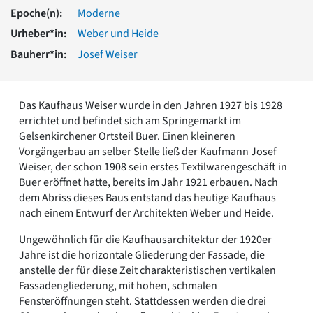
Romanik
Epoche(n):
Moderne
Vorromanik
Urheber*in:
Weber und Heide
Römische Antike
Bauherr*in:
Josef Weiser
Über uns
Über baukunst-nrw
Fachbeirat
Das Kaufhaus Weiser wurde in den Jahren 1927 bis 1928
Freunde & Förderer
errichtet und befindet sich am Springemarkt im
Kontakt
Gelsenkirchener Ortsteil Buer. Einen kleineren
Impressum
Vorgängerbau an selber Stelle ließ der Kaufmann Josef
Datenschutz
Weiser, der schon 1908 sein erstes Textilwarengeschäft in
Buer eröffnet hatte, bereits im Jahr 1921 erbauen. Nach
Suchbegriff eingeben
dem Abriss dieses Baus entstand das heutige Kaufhaus
nach einem Entwurf der Architekten Weber und Heide.
Ungewöhnlich für die Kaufhausarchitektur der 1920er
Jahre ist die horizontale Gliederung der Fassade, die
anstelle der für diese Zeit charakteristischen vertikalen
Fassadengliederung, mit hohen, schmalen
Fensteröffnungen steht. Stattdessen werden die drei