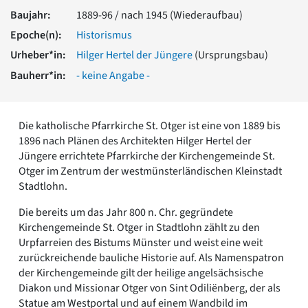
Romanik
Baujahr:
1889-96 / nach 1945 (Wiederaufbau)
Vorromanik
Epoche(n):
Historismus
Römische Antike
Urheber*in:
Hilger Hertel der Jüngere
(Ursprungsbau)
Über uns
Bauherr*in:
- keine Angabe -
Über baukunst-nrw
Fachbeirat
Freunde & Förderer
Die katholische Pfarrkirche St. Otger ist eine von 1889 bis
Kontakt
1896 nach Plänen des Architekten Hilger Hertel der
Impressum
Jüngere errichtete Pfarrkirche der Kirchengemeinde St.
Datenschutz
Otger im Zentrum der westmünsterländischen Kleinstadt
Suchbegriff eingeben
Stadtlohn.
Die bereits um das Jahr 800 n. Chr. gegründete
Kirchengemeinde St. Otger in Stadtlohn zählt zu den
Urpfarreien des Bistums Münster und weist eine weit
zurückreichende bauliche Historie auf. Als Namenspatron
der Kirchengemeinde gilt der heilige angelsächsische
Diakon und Missionar Otger von Sint Odiliënberg, der als
Statue am Westportal und auf einem Wandbild im