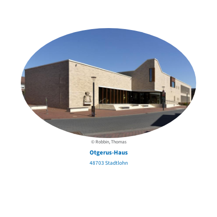
in der Nähe
© Robbin, Thomas
Otgerus-Haus
48703 Stadtlohn