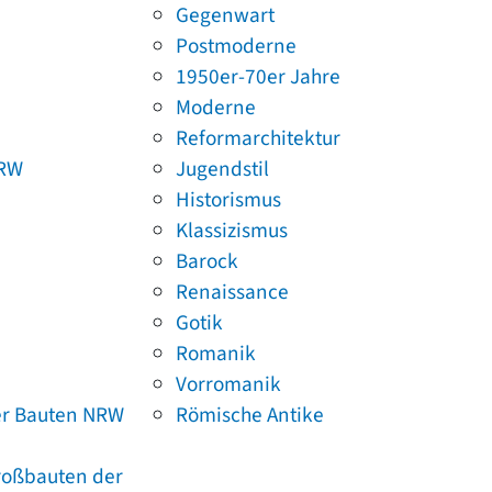
Gegenwart
Postmoderne
1950er-70er Jahre
Moderne
Reformarchitektur
NRW
Jugendstil
Historismus
Klassizismus
Barock
Renaissance
Gotik
Romanik
Vorromanik
er Bauten NRW
Römische Antike
Großbauten der