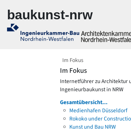
Zur Navigation springen
Zum Inhalt springen
baukunst-nrw
Im Fokus
Im Fokus
Internetführer zu Architektur
Ingenieurbaukunst in NRW
Gesamtübersicht...
Medienhafen Düsseldorf
Rokoko under Constructi
Kunst und Bau NRW