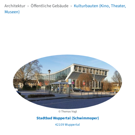
Architektur
›
Öffentliche Gebäude
›
Kulturbauten (Kino, Theater,
Museen)
Weitere Objekte
in der Nähe
© Thomas Vogt
Stadtbad Wuppertal (Schwimmoper)
42109 Wuppertal