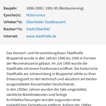
Romanik
Baujahr:
1896-1900 / 1991-95 (Restaurierung)
Vorromanik
Römische Antike
Epoche(n):
Historismus
Über uns
Urheber*in:
Elberfelder Stadtbauamt
Über baukunst-nrw
Bauherr*in:
Stadt Elberfeld
Fachbeirat
Internet:
www.stadthalle.de
Freunde & Förderer
Kontakt
Impressum
Das Konzert- und Versammlungshaus Stadthalle
Datenschutz
Wuppertal wurde in den Jahren 1896 bis 1900 in Formen
Suchbegriff eingeben
der Neurenaissance gebaut. Im Juli 1900 wurde die
Stadthalle mit einem Festkonzert eröffnet. Die historische
Stadthalle am Johannisberg in Wuppertal zählte zu ihrer
Erbauungszeit zu den technisch und akustisch am besten
ausgestatteten Konzertsälen Deutschlands.
In den 1950er Jahren wurden die Säle umgestaltet,
sämtliche Wandmalereien und farbige
Architekturfassungen wurden zugunsten einer
einheitlichen Farbgebung entfernt. Anfang der 1990er