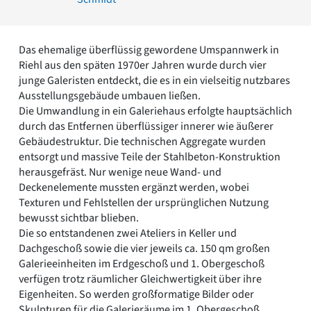
Romanik
Vorromanik
Römische Antike
Das ehemalige überflüssig gewordene Umspannwerk in
Über uns
Riehl aus den späten 1970er Jahren wurde durch vier
junge Galeristen entdeckt, die es in ein vielseitig nutzbares
Über baukunst-nrw
Ausstellungsgebäude umbauen ließen.
Fachbeirat
Die Umwandlung in ein Galeriehaus erfolgte hauptsächlich
Freunde & Förderer
durch das Entfernen überflüssiger innerer wie äußerer
Kontakt
Gebäudestruktur. Die technischen Aggregate wurden
Impressum
entsorgt und massive Teile der Stahlbeton-Konstruktion
Datenschutz
herausgefräst. Nur wenige neue Wand- und
Suchbegriff eingeben
Deckenelemente mussten ergänzt werden, wobei
Texturen und Fehlstellen der ursprünglichen Nutzung
bewusst sichtbar blieben.
Die so entstandenen zwei Ateliers in Keller und
Dachgeschoß sowie die vier jeweils ca. 150 qm großen
Galerieeinheiten im Erdgeschoß und 1. Obergeschoß
verfügen trotz räumlicher Gleichwertigkeit über ihre
Eigenheiten. So werden großformatige Bilder oder
Skulpturen für die Galerieräume im 1. Obergeschoß