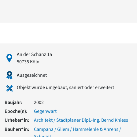
David Chipperfield
Harald Deilmann
Gottfried Böhm
Schneider von Esleben
Peter Behrens
Auszeichnung vorbildlicher Bauten NRW 2020
Big Beautiful Buildings (Großbauten der Nachkriegszeit)
Epochen
An der Schanz 1a
Gesamtübersicht...
50735 Köln
Gegenwart
Postmoderne
Ausgezeichnet
1950er-70er Jahre
Objekt wurde umgebaut, saniert oder erweitert
Moderne
Reformarchitektur
Jugendstil
Baujahr:
2002
Historismus
Epoche(n):
Gegenwart
Klassizismus
Urheber*in:
Architekt / Stadtplaner Dipl.-Ing. Bernd Kniess
Barock
Renaissance
Bauherr*in:
Campana / Gliem / Hammelehle & Ahrens /
Gotik
Schmidt