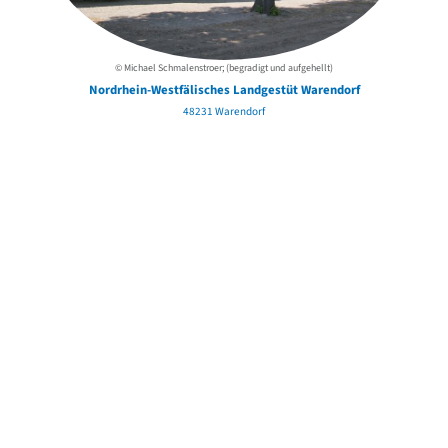
© Michael Schmalenstroer; (begradigt und aufgehellt)
Nordrhein-Westfälisches Landgestüt Warendorf
48231 Warendorf