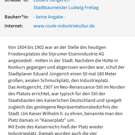
Romanik
Stadtbaumeister Ludwig Freitag
Vorromanik
Bauherr*in:
- keine Angabe -
Römische Antike
Internet:
www.route-industriekultur.de
Über uns
Über baukunst-nrw
Fachbeirat
Von 1854 bis 1902 war an der Stelle des heutigen
Freunde & Förderer
Friedensplatzes die Styrumer Eisenindustrie AG
Kontakt
angesiedelt - mitten in der Stadt. Nachdem die Hütte in
Impressum
Konkurs gegangen und abgerissen worden war, schuf der
Datenschutz
Stadtplaner Eduard Jüngerich einen 50 mal 180 Meter
Suchbegriff eingeben
großen, axialen Schmuckplatz, den Industrieplatz.
Das Amtsgericht, 1907 im Neo-Renaissance-Stil im Norden
des Platzes errichtet, war typisch für den Stil der
Staatsbauten des kaiserlichen Deutschland und spiegelt
zugleich das gestiegene Repräsentationsbedürfnis der
Stadt. Um Kaiser Wilhelm II. zu ehren, benannte man den
Platz damals in "Kaiserplatz" um.
Mit Ende des Kaiserreichs hieß der Platz wieder
Industrieplatz. Damals wurden auch die vier