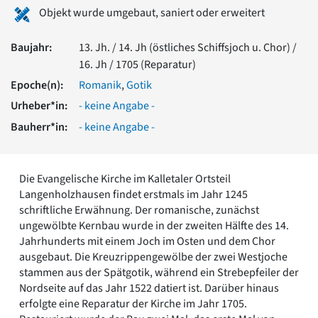
Romanik
Objekt wurde umgebaut, saniert oder erweitert
Vorromanik
Römische Antike
Baujahr:
13. Jh. / 14. Jh (östliches Schiffsjoch u. Chor) /
Über uns
16. Jh / 1705 (Reparatur)
Epoche(n):
Romanik
,
Gotik
Über baukunst-nrw
Fachbeirat
Urheber*in:
- keine Angabe -
Freunde & Förderer
Bauherr*in:
- keine Angabe -
Kontakt
Impressum
Datenschutz
Die Evangelische Kirche im Kalletaler Ortsteil
Suchbegriff eingeben
Langenholzhausen findet erstmals im Jahr 1245
schriftliche Erwähnung. Der romanische, zunächst
ungewölbte Kernbau wurde in der zweiten Hälfte des 14.
Jahrhunderts mit einem Joch im Osten und dem Chor
ausgebaut. Die Kreuzrippengewölbe der zwei Westjoche
stammen aus der Spätgotik, während ein Strebepfeiler der
Nordseite auf das Jahr 1522 datiert ist. Darüber hinaus
erfolgte eine Reparatur der Kirche im Jahr 1705.