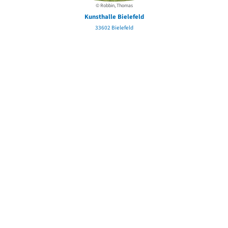
© Robbin, Thomas
Kunsthalle Bielefeld
W
33602 Bielefeld