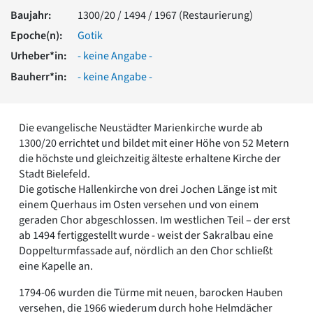
Romanik
Baujahr:
1300/20 / 1494 / 1967 (Restaurierung)
Vorromanik
Epoche(n):
Gotik
Römische Antike
Urheber*in:
- keine Angabe -
Über uns
Bauherr*in:
- keine Angabe -
Über baukunst-nrw
Fachbeirat
Freunde & Förderer
Die evangelische Neustädter Marienkirche wurde ab
Kontakt
1300/20 errichtet und bildet mit einer Höhe von 52 Metern
Impressum
die höchste und gleichzeitig älteste erhaltene Kirche der
Datenschutz
Stadt Bielefeld.
Suchbegriff eingeben
Die gotische Hallenkirche von drei Jochen Länge ist mit
einem Querhaus im Osten versehen und von einem
geraden Chor abgeschlossen. Im westlichen Teil – der erst
ab 1494 fertiggestellt wurde - weist der Sakralbau eine
Doppelturmfassade auf, nördlich an den Chor schließt
eine Kapelle an.
1794-06 wurden die Türme mit neuen, barocken Hauben
versehen, die 1966 wiederum durch hohe Helmdächer