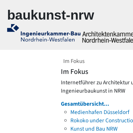
Zur Navigation springen
Zum Inhalt springen
baukunst-nrw
Im Fokus
Im Fokus
Internetführer zu Architektur
Ingenieurbaukunst in NRW
Gesamtübersicht...
Medienhafen Düsseldorf
Rokoko under Constructi
Kunst und Bau NRW