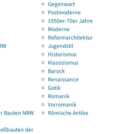
Gegenwart
Postmoderne
1950er-70er Jahre
Moderne
Reformarchitektur
NRW
Jugendstil
Historismus
Klassizismus
Barock
Renaissance
Gotik
Romanik
Vorromanik
er Bauten NRW
Römische Antike
Großbauten der