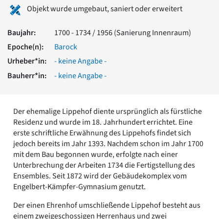
Romanik
Objekt wurde umgebaut, saniert oder erweitert
Vorromanik
Römische Antike
Baujahr:
1700 - 1734 / 1956 (Sanierung Innenraum)
Über uns
Epoche(n):
Barock
Über baukunst-nrw
Urheber*in:
- keine Angabe -
Fachbeirat
Bauherr*in:
- keine Angabe -
Freunde & Förderer
Kontakt
Impressum
Der ehemalige Lippehof diente ursprünglich als fürstliche
Datenschutz
Residenz und wurde im 18. Jahrhundert errichtet. Eine
Suchbegriff eingeben
erste schriftliche Erwähnung des Lippehofs findet sich
jedoch bereits im Jahr 1393. Nachdem schon im Jahr 1700
mit dem Bau begonnen wurde, erfolgte nach einer
Unterbrechung der Arbeiten 1734 die Fertigstellung des
Ensembles. Seit 1872 wird der Gebäudekomplex vom
Engelbert-Kämpfer-Gymnasium genutzt.
Der einen Ehrenhof umschließende Lippehof besteht aus
einem zweigeschossigen Herrenhaus und zwei