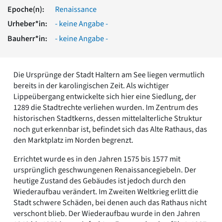
Romanik
Epoche(n):
Renaissance
Vorromanik
Urheber*in:
- keine Angabe -
Römische Antike
Bauherr*in:
- keine Angabe -
Über uns
Über baukunst-nrw
Fachbeirat
Die Ursprünge der Stadt Haltern am See liegen vermutlich
Freunde & Förderer
bereits in der karolingischen Zeit. Als wichtiger
Kontakt
Lippeübergang entwickelte sich hier eine Siedlung, der
Impressum
1289 die Stadtrechte verliehen wurden. Im Zentrum des
Datenschutz
historischen Stadtkerns, dessen mittelalterliche Struktur
noch gut erkennbar ist, befindet sich das Alte Rathaus, das
Suchbegriff eingeben
den Marktplatz im Norden begrenzt.
Errichtet wurde es in den Jahren 1575 bis 1577 mit
ursprünglich geschwungenen Renaissancegiebeln. Der
heutige Zustand des Gebäudes ist jedoch durch den
Wiederaufbau verändert. Im Zweiten Weltkrieg erlitt die
Stadt schwere Schäden, bei denen auch das Rathaus nicht
verschont blieb. Der Wiederaufbau wurde in den Jahren