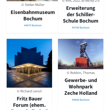
© RVR, 2022, dl-de/by-2-0
David Chipperfield
© Stefan Müller
Erweiterung
Harald Deilmann
Eisenbahnmuseum
Gottfried Böhm
der Schiller-
Bochum
Schneider von Esleben
Schule Bochum
Peter Behrens
44879 Bochum
44789 Bochum
Auszeichnung vorbildlicher Bauten NRW 2020
Big Beautiful Buildings (Großbauten der Nachkriegszeit)
Epochen
Gesamtübersicht...
Gegenwart
Postmoderne
1950er-70er Jahre
Moderne
© Robbin, Thomas
Reformarchitektur
Gewerbe- und
Jugendstil
Wohnpark
Historismus
© Richard Lensit
Zeche Holland
Klassizismus
Fritz Bauer
Barock
44866 Bochum
Renaissance
Forum (ehem.
Gotik