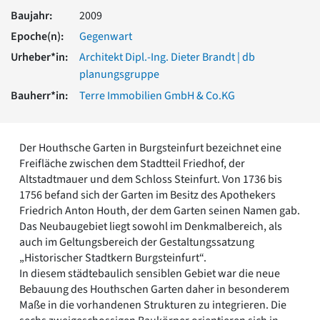
Romanik
Baujahr:
2009
Vorromanik
Epoche(n):
Gegenwart
Römische Antike
Urheber*in:
Architekt Dipl.-Ing. Dieter Brandt | db
Über uns
planungsgruppe
Über baukunst-nrw
Bauherr*in:
Terre Immobilien GmbH & Co.KG
Fachbeirat
Freunde & Förderer
Kontakt
Der Houthsche Garten in Burgsteinfurt bezeichnet eine
Impressum
Freifläche zwischen dem Stadtteil Friedhof, der
Datenschutz
Altstadtmauer und dem Schloss Steinfurt. Von 1736 bis
Suchbegriff eingeben
1756 befand sich der Garten im Besitz des Apothekers
Friedrich Anton Houth, der dem Garten seinen Namen gab.
Das Neubaugebiet liegt sowohl im Denkmalbereich, als
auch im Geltungsbereich der Gestaltungssatzung
„Historischer Stadtkern Burgsteinfurt“.
In diesem städtebaulich sensiblen Gebiet war die neue
Bebauung des Houthschen Garten daher in besonderem
Maße in die vorhandenen Strukturen zu integrieren. Die