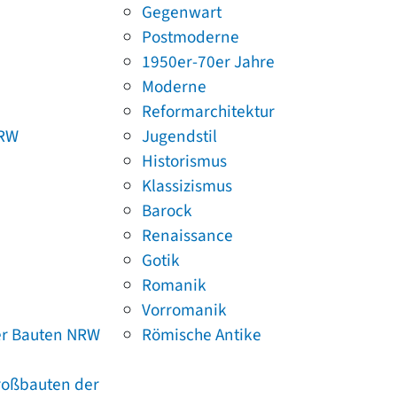
Gegenwart
Postmoderne
1950er-70er Jahre
Moderne
Reformarchitektur
NRW
Jugendstil
Historismus
Klassizismus
Barock
Renaissance
Gotik
Romanik
Vorromanik
er Bauten NRW
Römische Antike
Großbauten der