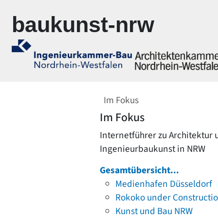
Zur Navigation springen
Zum Inhalt springen
baukunst-nrw
Im Fokus
Im Fokus
Internetführer zu Architektur
Ingenieurbaukunst in NRW
Gesamtübersicht...
Medienhafen Düsseldorf
Rokoko under Constructi
Kunst und Bau NRW