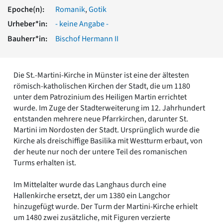
Romanik
Epoche(n):
Romanik
,
Gotik
Vorromanik
Urheber*in:
- keine Angabe -
Römische Antike
Bauherr*in:
Bischof Hermann II
Über uns
Über baukunst-nrw
Fachbeirat
Die St.-Martini-Kirche in Münster ist eine der ältesten
Freunde & Förderer
römisch-katholischen Kirchen der Stadt, die um 1180
Kontakt
unter dem Patrozinium des Heiligen Martin errichtet
Impressum
wurde. Im Zuge der Stadterweiterung im 12. Jahrhundert
Datenschutz
entstanden mehrere neue Pfarrkirchen, darunter St.
Martini im Nordosten der Stadt. Ursprünglich wurde die
Suchbegriff eingeben
Kirche als dreischiffige Basilika mit Westturm erbaut, von
der heute nur noch der untere Teil des romanischen
Turms erhalten ist.
Im Mittelalter wurde das Langhaus durch eine
Hallenkirche ersetzt, der um 1380 ein Langchor
hinzugefügt wurde. Der Turm der Martini-Kirche erhielt
um 1480 zwei zusätzliche, mit Figuren verzierte