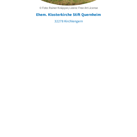
© Foto: Rainer Knäpper, Lizenz: Free Art License
Ehem. Klosterkirche Stift Quernheim
32278 Kirchlengern