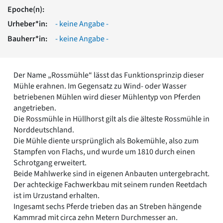
Romanik
Epoche(n):
Vorromanik
Urheber*in:
- keine Angabe -
Römische Antike
Bauherr*in:
- keine Angabe -
Über uns
Über baukunst-nrw
Fachbeirat
Der Name „Rossmühle“ lässt das Funktionsprinzip dieser
Freunde & Förderer
Mühle erahnen. Im Gegensatz zu Wind- oder Wasser
Kontakt
betriebenen Mühlen wird dieser Mühlentyp von Pferden
Impressum
angetrieben.
Datenschutz
Die Rossmühle in Hüllhorst gilt als die älteste Rossmühle in
Norddeutschland.
Suchbegriff eingeben
Die Mühle diente ursprünglich als Bokemühle, also zum
Stampfen von Flachs, und wurde um 1810 durch einen
Schrotgang erweitert.
Beide Mahlwerke sind in eigenen Anbauten untergebracht.
Der achteckige Fachwerkbau mit seinem runden Reetdach
ist im Urzustand erhalten.
Ingesamt sechs Pferde trieben das an Streben hängende
Kammrad mit circa zehn Metern Durchmesser an.